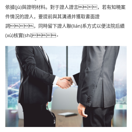
依據(jù)與證明材料。對于證人證言，若有知曉案
件情況的證人，要提前與其溝通并獲取書面證
詞，同時留下證人聯(lián)系方式以便法院后續
(xù)核實(shí)。