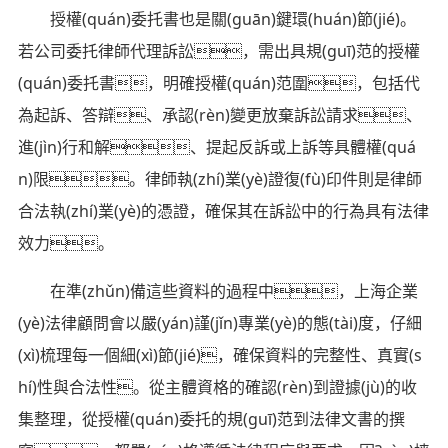
授權(quán)委托書也是關(guān)鍵環(huán)節(jié)。
若公司委托律師代理訴訟，需出具規(guī)范的授權
(quán)委托書，明確授權(quán)范圍，包括代
為起訴、答辯、承認(rèn)變更放棄訴訟請求、
進(jìn)行和解、提起反訴或上訴等具體權(quá
n)限。律師執(zhí)業(yè)證復(fù)印件則是律師
合法執(zhí)業(yè)的憑證，確保其在訴訟中的行為具有法律
效力。
在準(zhǔn)備這些資料的過程中，上海企業
(yè)法律顧問會以嚴(yán)謹(jǐn)專業(yè)的態(tài)度，仔細
(xì)梳理每一個細(xì)節(jié)，確保資料的完整性、真實(s
hí)性與合法性。從主體資格的確認(rèn)到證據(jù)的收
集整理，從授權(quán)委托的規(guī)范到法律文書的撰