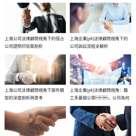
上海公司法律顧問視角下的侵占
上海企業(yè)法律顧問視角下的
公司證照印信案剖析
公司訴訟流程全解析
上海公司法律顧問視角下案件類
上海企業(yè)法律顧問視角：職
型的深度剖析與思考
工多蓋個公章，公司為何
連帶賠償60萬