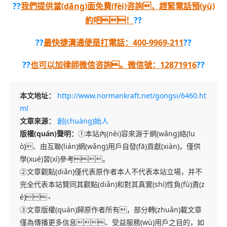
??
我們提供當(dāng)面免費(fèi)咨詢，趕緊電話預(yù)
約吧！
??
??
最快捷溝通便是打電話：400-9969-211
??
??
也可以加律師微信咨詢。微信號：12871916
??
本文地址：
http://www.normankraft.net/gongsi/6460.ht
ml
文章來源：
創(chuàng)始人
版權(quán)聲明：
①本站內(nèi)容來源于網(wǎng)絡(lu
ò)、由互聯(lián)網(wǎng)用戶自發(fā)貢獻(xiàn)，僅供
學(xué)習(xí)參考。
②文章觀點(diǎn)僅代表原作者本人不代表本站立場，并不
完全代表本站贊同其觀點(diǎn)和對其真實(shí)性負(fù)責(z
é)。
③文章版權(quán)歸原作者所有，部分轉(zhuǎn)載文章
僅為傳播更多信息、受益服務(wù)用戶之目的，如