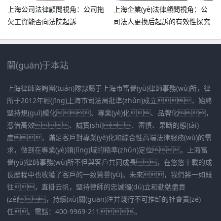
上海公司法律顧問視角：公司拖
上海企業(yè)法律顧問視角：公
欠工資能否向法院起訴
司法人更換后起訴的有效性探究
關(guān)于本站
上海律師咨詢團(tuán)隊隸屬于上海市富譽(yù)律師事務(wù)所，律
所于2012年經(jīng)上海市司法局批準(zhǔn)成立，始終
堅持規(guī)模化、專業(yè)化、品牌化，
憑借高效、誠實(shí)、審慎、果斷的態(tài)
度，滿足客戶對專業(yè)化和綜合性高端法律服務(wù)的需
求，做到在專業(yè)領(lǐng)域的精準(zhǔn)定位。上海富
譽(yù)律師事務(wù)所不但與客戶共同成長，在悠悠十載的成
長歷程中也收獲了客戶的一致贊譽(yù)。未來，我們將一如既
往，直掛云帆，堅持律師的忠誠獨(dú)立和勤勉盡責
(zé)，持續(xù)關(guān)注并踐行不可推卸的社會責(zé)
任。電話：400-9969-211。